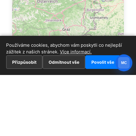
Používáme cookies, abychom vám poskytli co nejlepší
zážitek z našich stránek.
Více informací.
Přizpůsobit
Odmítnout vše
Povolit vše
MC